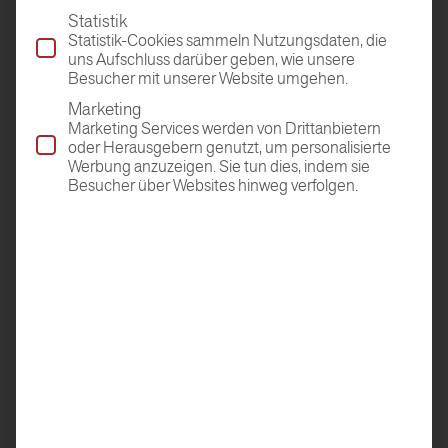
Statistik
Statistik-Cookies sammeln Nutzungsdaten, die
uns Aufschluss darüber geben, wie unsere
Besucher mit unserer Website umgehen.
Marketing
Marketing Services werden von Drittanbietern
oder Herausgebern genutzt, um personalisierte
Werbung anzuzeigen. Sie tun dies, indem sie
Besucher über Websites hinweg verfolgen.
HAFRO EDLE HOLZBÖDEN
GMBH
ANNABERG 246
EVENT
5524 ANNABERG-LUNGÖTZ
05.02.2026 -
ÖSTERREICH
08.02.2026
T
+43 (0) 6463 73 271
E
office@hafro.com
BAUEN+WOHNEN
SALZBURG