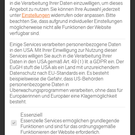
WEITERE NEWS & BLOG
in die Verarbeitung Ihrer Daten einzuwilligen, um dieses
Angebot zu nutzen.
Sie können Ihre Auswahl jederzeit
unter
Einstellungen
widerrufen oder anpassen.
Bitte
beachten Sie, dass aufgrund individueller Einstellungen
Erfahren Sie mehr über die aktuellen Themen in und
möglicherweise nicht alle Funktionen der Website
rund um HAFRO
verfügbar sind.
Einige Services verarbeiten personenbezogene Daten
in den USA. Mit Ihrer Einwilligung zur Nutzung dieser
Services willigen Sie auch in die Verarbeitung Ihrer
Daten in den USA gemäß Art. 49 (1) lit. a GDPR ein. Der
EuGH stuft die USA als ein Land mit unzureichendem
Datenschutz nach EU-Standards ein. Es besteht
beispielsweise die Gefahr, dass US-Behörden
personenbezogene Daten in
Überwachungsprogrammen verarbeiten, ohne dass für
Europäerinnen und Europäer eine Klagemöglichkeit
ZUR NEWS-ÜBERSICHT
besteht.
NEWS
PROJECT by HAFRO
Es folgt eine Liste der Service-Gruppen, für die eine Einwi
Essenziell
Essenzielle Services ermöglichen grundlegende
Funktionen und sind für das ordnungsgemäße
Funktionieren der Website erforderlich.