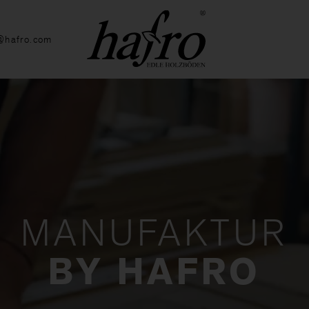
@hafro.com
MANUFAKTUR
BY HAFRO