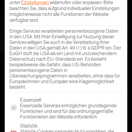
unter
Einstellungen
widerrufen oder anpassen.
Bitte
beachten Sie, dass aufgrund individueller Einstellungen
möglicherweise nicht alle Funktionen der Website
verfügbar sind.
Einige Services verarbeiten personenbezogene Daten
in den USA. Mit Ihrer Einwilligung zur Nutzung dieser
Services willigen Sie auch in die Verarbeitung Ihrer
Daten in den USA gemäß Art. 49 (1) lit. a GDPR ein. Der
EuGH stuft die USA als ein Land mit unzureichendem
Datenschutz nach EU-Standards ein. Es besteht
beispielsweise die Gefahr, dass US-Behörden
personenbezogene Daten in
Überwachungsprogrammen verarbeiten, ohne dass für
Europäerinnen und Europäer eine Klagemöglichkeit
besteht.
Es folgt eine Liste der Service-Gruppen, für die eine Einwi
Essenziell
Essenzielle Services ermöglichen grundlegende
Funktionen und sind für das ordnungsgemäße
Funktionieren der Website erforderlich.
Statistik
Statistik-Cookies sammeln Nutzungsdaten, die