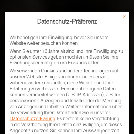
Mit dies
Datenschutz-Präferenz
Wir benötigen Ihre Einwilligung, bevor Sie unsere
Website weiter besuchen können.
Wenn Sie unter 16 Jahre alt sind und Ihre Einwilligung zu
optionalen Services geben möchten, müssen Sie Ihre
Erziehungsberechtigten um Erlaubnis bitten.
Wir verwenden Cookies und andere Technologien auf
unserer Website. Einige von ihnen sind essenziell,
während andere uns helfen, diese Website und Ihre
Erfahrung zu verbessern.
Personenbezogene Daten
können verarbeitet werden (z. B. IP-Adressen), z. B. für
personalisierte Anzeigen und Inhalte oder die Messung
von Anzeigen und Inhalten.
Weitere Informationen über
die Verwendung Ihrer Daten finden Sie in unserer
Datenschutzerklärung
.
Es besteht keine Verpflichtung,
in die Verarbeitung Ihrer Daten einzuwilligen, um dieses
Angebot zu nutzen.
Sie können Ihre Auswahl jederzeit