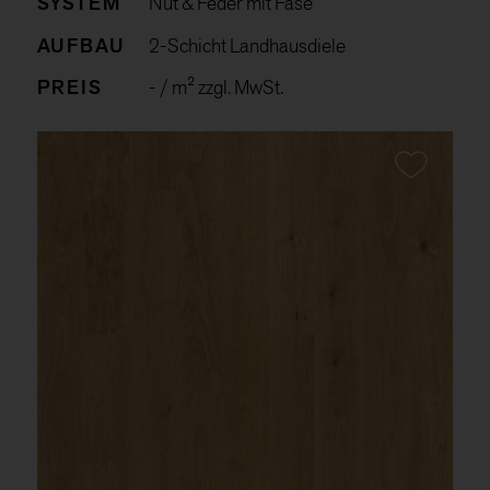
SYSTEM
Nut & Feder mit Fase
AUFBAU
2-Schicht Landhausdiele
PREIS
-
/ m² zzgl. MwSt.