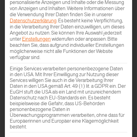
personalisierte Anzeigen und Inhalte oder die Messung
ZUR INTERAKTIVEN
von Anzeigen und Inhalten.
Weitere Informationen über
RAUMPLANUNG
die Verwendung Ihrer Daten finden Sie in unserer
Datenschutzerklärung
.
Es besteht keine Verpflichtung,
in die Verarbeitung Ihrer Daten einzuwilligen, um dieses
Angebot zu nutzen.
Sie können Ihre Auswahl jederzeit
unter
Einstellungen
widerrufen oder anpassen.
Bitte
beachten Sie, dass aufgrund individueller Einstellungen
möglicherweise nicht alle Funktionen der Website
verfügbar sind.
Einige Services verarbeiten personenbezogene Daten
in den USA. Mit Ihrer Einwilligung zur Nutzung dieser
HÄNDLER
Services willigen Sie auch in die Verarbeitung Ihrer
Daten in den USA gemäß Art. 49 (1) lit. a GDPR ein. Der
FINDEN
EuGH stuft die USA als ein Land mit unzureichendem
Datenschutz nach EU-Standards ein. Es besteht
beispielsweise die Gefahr, dass US-Behörden
personenbezogene Daten in
Überwachungsprogrammen verarbeiten, ohne dass für
Europäerinnen und Europäer eine Klagemöglichkeit
besteht.