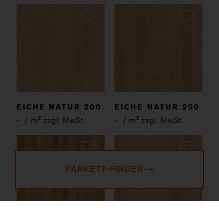
EICHE NATUR 200
EICHE NATUR 200
-
/ m² zzgl. MwSt.
-
/ m² zzgl. MwSt.
PARKETT-FINDER