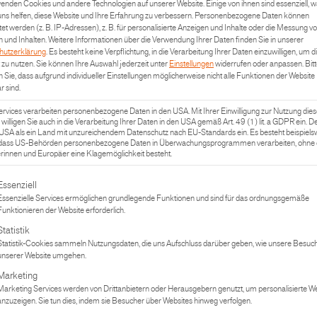
enden Cookies und andere Technologien auf unserer Website. Einige von ihnen sind essenziell, 
ns helfen, diese Website und Ihre Erfahrung zu verbessern.
Personenbezogene Daten können
tet werden (z. B. IP-Adressen), z. B. für personalisierte Anzeigen und Inhalte oder die Messung v
 und Inhalten.
Weitere Informationen über die Verwendung Ihrer Daten finden Sie in unserer
hutzerklärung
.
Es besteht keine Verpflichtung, in die Verarbeitung Ihrer Daten einzuwilligen, um d
zu nutzen.
Sie können Ihre Auswahl jederzeit unter
Einstellungen
widerrufen oder anpassen.
Bit
 Sie, dass aufgrund individueller Einstellungen möglicherweise nicht alle Funktionen der Website
4
r sind.
ervices verarbeiten personenbezogene Daten in den USA. Mit Ihrer Einwilligung zur Nutzung dies
 willigen Sie auch in die Verarbeitung Ihrer Daten in den USA gemäß Art. 49 (1) lit. a GDPR ein. 
e USA als ein Land mit unzureichendem Datenschutz nach EU-Standards ein. Es besteht beispiels
 dass US-Behörden personenbezogene Daten in Überwachungsprogrammen verarbeiten, ohne d
innen und Europäer eine Klagemöglichkeit besteht.
operation mit dem
Tasting der Extraklasse
gt eine Liste der Service-Gruppen, für die eine Einwilligung erteilt werden
Essenziell
Essenzielle Services ermöglichen grundlegende Funktionen und sind für das ordnungsgemäße
ten, eine Vielzahl an
Funktionieren der Website erforderlich.
Statistik
Statistik-Cookies sammeln Nutzungsdaten, die uns Aufschluss darüber geben, wie unsere Besuch
r
unserer Website umgehen.
Marketing
Marketing Services werden von Drittanbietern oder Herausgebern genutzt, um personalisierte 
anzuzeigen. Sie tun dies, indem sie Besucher über Websites hinweg verfolgen.