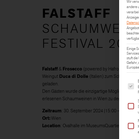
Wir verw
andere u
FALSTAFF
verarbei
Anzeigen
Datensc
SCHAUMWEIN
Angebot 
beachten
FESTIVAL 202
verfügba
Einige S
Services
stuft di
Gefahr,
Europäer
Falstaff
&
Frosecco
(powered by Hafro) hat in Ko
Weingut
Duca di Dolle
(Italien) zum Schaumwein-
Es fol
geladen.
Den Gästen wurde die einzigartige Möglichkeit gebo
erlesenen Schaumweinen in Wien zu degustieren!
Zeitraum
: 30. September 2024 |15:00 – 20:00 Uh
Ort:
Wien
Location
: Ovalhalle im MuseumsQuartier