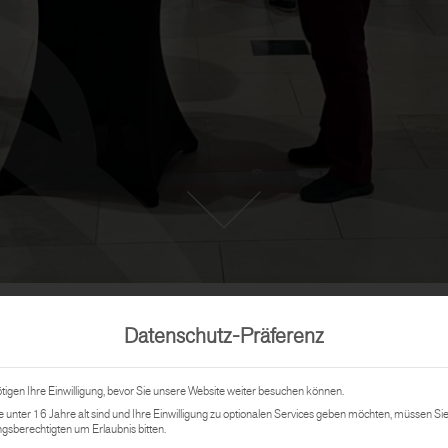
Datenschutz-Präferenz
tigen Ihre Einwilligung, bevor Sie unsere Website weiter besuchen können.
 unter 16 Jahre alt sind und Ihre Einwilligung zu optionalen Services geben möchten, müssen Sie
gsberechtigten um Erlaubnis bitten.