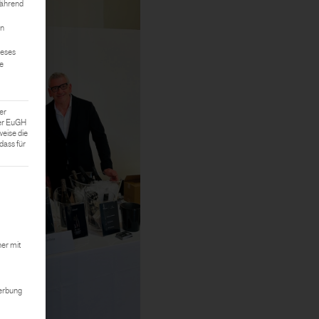
während
on
ieses
te
er
Der EuGH
weise die
ass für
 kann. Die erste Service-Gruppe ist essenziell und kann nicht abgewählt we
er mit
Werbung