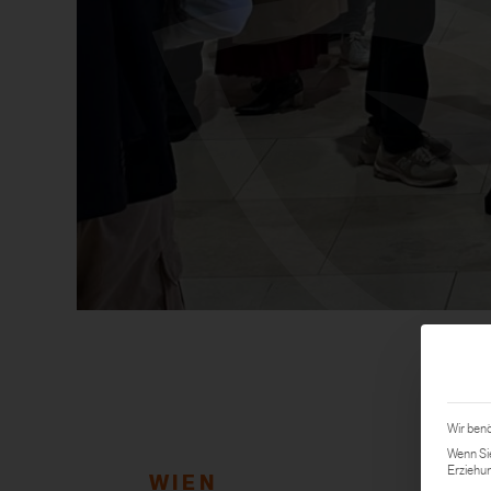
Wir benö
Wenn Sie
Erziehun
WIEN