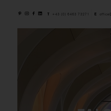
T
+43 (0) 6463 73271
E
office