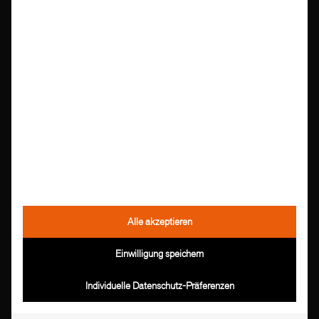
Ich stimme zu, dass meine Daten für den weiteren
Verlauf und Bearbeitung meiner Anfrage gespeichert
werden. Weitere Information finden Sie in unserer
Datenschutzerklärung
Alle akzeptieren
Einwilligung speichern
Individuelle Datenschutz-Präferenzen