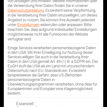
von Anzeigen und Inhalten.
Weitere Informationen über
die Verwendung Ihrer Daten finden Sie in unserer
Datenschutzerklärung
.
Es besteht keine Verpflichtung,
in die Verarbeitung Ihrer Daten einzuwilligen, um dieses
Angebot zu nutzen.
Sie können Ihre Auswahl jederzeit
unter
Einstellungen
widerrufen oder anpassen.
Bitte
beachten Sie, dass aufgrund individueller Einstellungen
möglicherweise nicht alle Funktionen der Website
verfügbar sind.
Einige Services verarbeiten personenbezogene Daten
in den USA. Mit Ihrer Einwilligung zur Nutzung dieser
Services willigen Sie auch in die Verarbeitung Ihrer
Daten in den USA gemäß Art. 49 (1) lit. a GDPR ein. Der
EuGH stuft die USA als ein Land mit unzureichendem
Datenschutz nach EU-Standards ein. Es besteht
beispielsweise die Gefahr, dass US-Behörden
personenbezogene Daten in
Überwachungsprogrammen verarbeiten, ohne dass für
Europäerinnen und Europäer eine Klagemöglichkeit
besteht.
Es folgt eine Liste der Service-Gruppen, für die eine Einwi
Essenziell