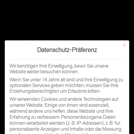
Mit dies
Datenschutz-Präferenz
Wir benötigen Ihre Einwilligung, bevor Sie unsere
Website weiter besuchen können.
Wenn Sie unter 16 Jahre alt sind und Ihre Einwilligung zu
optionalen Services geben möchten, müssen Sie Ihre
Erziehungsberechtigten um Erlaubnis bitten.
Wir verwenden Cookies und andere Technologien auf
unserer Website. Einige von ihnen sind essenziell,
während andere uns helfen, diese Website und Ihre
Erfahrung zu verbessern.
Personenbezogene Daten
können verarbeitet werden (z. B. IP-Adressen), z. B. für
personalisierte Anzeigen und Inhalte oder die Messung