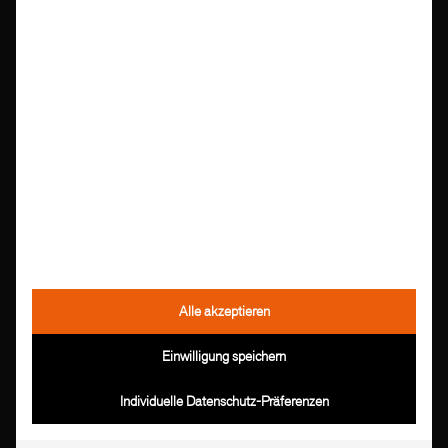
Ich stimme zu, dass meine Daten für den weiteren
Verlauf und Bearbeitung meiner Anfrage gespeichert
werden. Weitere Information finden Sie in unserer
Datenschutzerklärung
Alle akzeptieren
Einwilligung speichern
Individuelle Datenschutz-Präferenzen