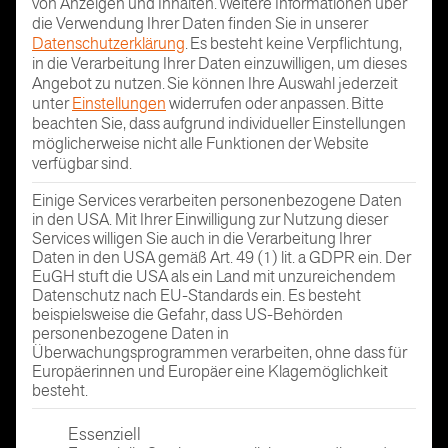
von Anzeigen und Inhalten.
Weitere Informationen über
die Verwendung Ihrer Daten finden Sie in unserer
Datenschutzerklärung
.
Es besteht keine Verpflichtung,
in die Verarbeitung Ihrer Daten einzuwilligen, um dieses
Angebot zu nutzen.
Sie können Ihre Auswahl jederzeit
unter
Einstellungen
widerrufen oder anpassen.
Bitte
beachten Sie, dass aufgrund individueller Einstellungen
möglicherweise nicht alle Funktionen der Website
verfügbar sind.
Einige Services verarbeiten personenbezogene Daten
in den USA. Mit Ihrer Einwilligung zur Nutzung dieser
Services willigen Sie auch in die Verarbeitung Ihrer
Daten in den USA gemäß Art. 49 (1) lit. a GDPR ein. Der
EuGH stuft die USA als ein Land mit unzureichendem
Datenschutz nach EU-Standards ein. Es besteht
beispielsweise die Gefahr, dass US-Behörden
personenbezogene Daten in
Überwachungsprogrammen verarbeiten, ohne dass für
Europäerinnen und Europäer eine Klagemöglichkeit
besteht.
Es folgt eine Liste der Service-Gruppen, für die eine Einwi
Essenziell