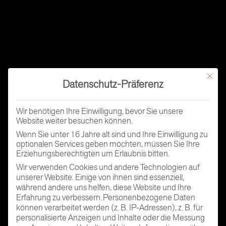
Mit dies
Datenschutz-Präferenz
Wir benötigen Ihre Einwilligung, bevor Sie unsere
Website weiter besuchen können.
Wenn Sie unter 16 Jahre alt sind und Ihre Einwilligung zu
optionalen Services geben möchten, müssen Sie Ihre
Erziehungsberechtigten um Erlaubnis bitten.
Wir verwenden Cookies und andere Technologien auf
unserer Website. Einige von ihnen sind essenziell,
während andere uns helfen, diese Website und Ihre
Erfahrung zu verbessern.
Personenbezogene Daten
können verarbeitet werden (z. B. IP-Adressen), z. B. für
personalisierte Anzeigen und Inhalte oder die Messung