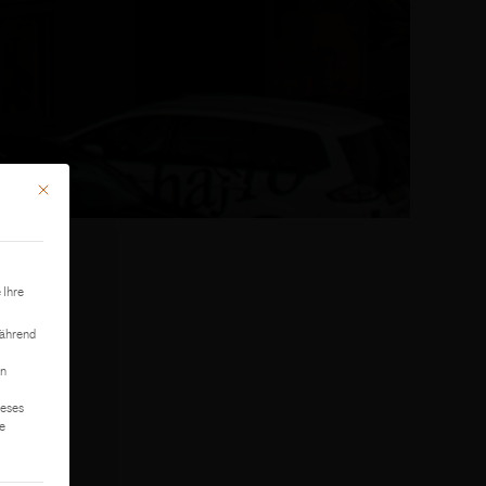
Mit diesem Button wird der Dialog geschlossen. Seine Funktionalität ist identisch mit der 
 Ihre
während
on
ieses
te