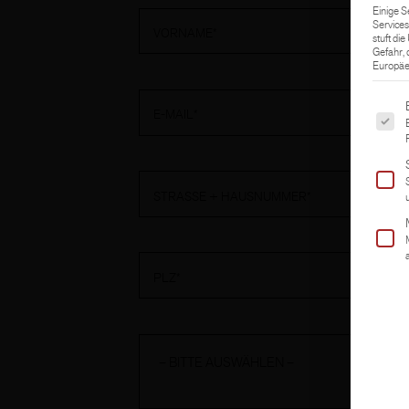
Einige S
Services
VORNAME*
stuft di
Gefahr,
Europäer
Es fol
E-MAIL*
STRASSE + HAUSNUMMER*
PLZ*