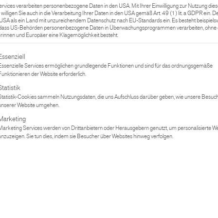
ervices verarbeiten personenbezogene Daten in den USA. Mit Ihrer Einwilligung zur Nutzung dies
 willigen Sie auch in die Verarbeitung Ihrer Daten in den USA gemäß Art. 49 (1) lit. a GDPR ein. 
NACHNAME*
e USA als ein Land mit unzureichendem Datenschutz nach EU-Standards ein. Es besteht beispiels
 dass US-Behörden personenbezogene Daten in Überwachungsprogrammen verarbeiten, ohne d
innen und Europäer eine Klagemöglichkeit besteht.
gt eine Liste der Service-Gruppen, für die eine Einwilligung erteilt werden
Essenziell
TELEFONNUMMER*
Essenzielle Services ermöglichen grundlegende Funktionen und sind für das ordnungsgemäße
Funktionieren der Website erforderlich.
Statistik
Statistik-Cookies sammeln Nutzungsdaten, die uns Aufschluss darüber geben, wie unsere Besuch
ORT*
unserer Website umgehen.
Marketing
Marketing Services werden von Drittanbietern oder Herausgebern genutzt, um personalisierte 
anzuzeigen. Sie tun dies, indem sie Besucher über Websites hinweg verfolgen.