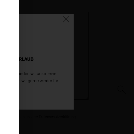
TRIEBSURLAUB
26
verabschieden wir uns in eine
gust sind wir gerne wieder für
ie da!
n finden Sie in unserer
Datenschutzerklärung