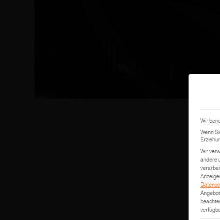
Wir benö
Wenn Sie
Erziehun
Wir verw
andere u
verarbei
Anzeigen
Datensc
Angebot 
beachten
verfügba