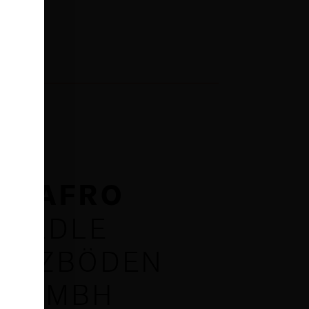
HAFRO
EDLE
OLZBÖDEN
GMBH