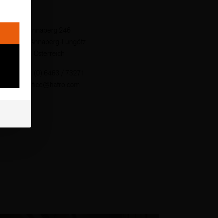
Annaberg 246
5524 Annaberg-Lungötz
Österreich
T
+43 (0) 6463 / 73271
M
office@hafro.com