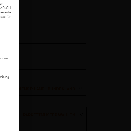
er
Der EuGH
weise die
ass für
 kann. Die erste Service-Gruppe ist essenziell und kann nicht abgewählt we
er mit
Werbung
AUSSENDIENST: LAND | BUNDESLAND
PARKETTMUSTER WÄHLEN