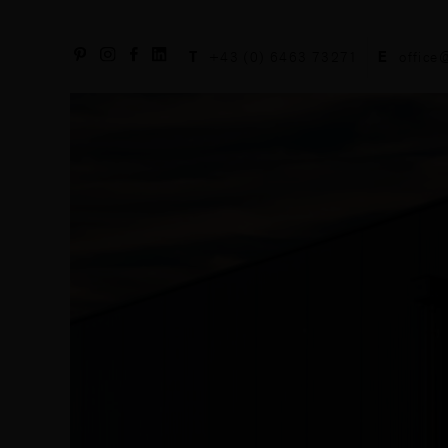
T
+43 (0) 6463 73271
E
office