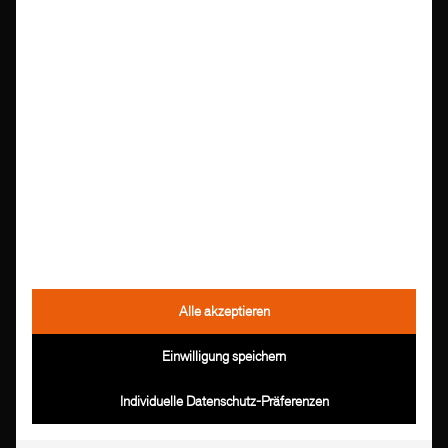
Ich stimme zu, dass meine Daten für den weiteren
Verlauf und Bearbeitung meiner Anfrage gespeichert
werden. Weitere Information finden Sie in unserer
Datenschutzerklärung
Alle akzeptieren
Einwilligung speichern
Individuelle Datenschutz-Präferenzen