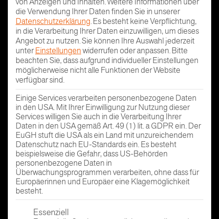
von Anzeigen und Inhalten.
Weitere Informationen über
die Verwendung Ihrer Daten finden Sie in unserer
Datenschutzerklärung
.
Es besteht keine Verpflichtung,
in die Verarbeitung Ihrer Daten einzuwilligen, um dieses
Angebot zu nutzen.
Sie können Ihre Auswahl jederzeit
unter
Einstellungen
widerrufen oder anpassen.
Bitte
beachten Sie, dass aufgrund individueller Einstellungen
möglicherweise nicht alle Funktionen der Website
verfügbar sind.
Einige Services verarbeiten personenbezogene Daten
in den USA. Mit Ihrer Einwilligung zur Nutzung dieser
Services willigen Sie auch in die Verarbeitung Ihrer
Daten in den USA gemäß Art. 49 (1) lit. a GDPR ein. Der
EuGH stuft die USA als ein Land mit unzureichendem
Datenschutz nach EU-Standards ein. Es besteht
beispielsweise die Gefahr, dass US-Behörden
personenbezogene Daten in
Überwachungsprogrammen verarbeiten, ohne dass für
Europäerinnen und Europäer eine Klagemöglichkeit
besteht.
Es folgt eine Liste der Service-Gruppen, für die eine Einwi
Essenziell