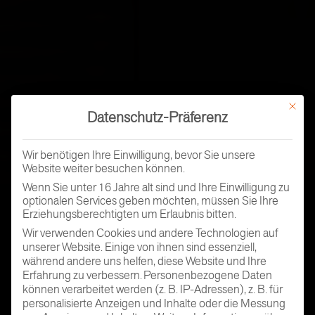
Mit dies
Datenschutz-Präferenz
Wir benötigen Ihre Einwilligung, bevor Sie unsere
Website weiter besuchen können.
Wenn Sie unter 16 Jahre alt sind und Ihre Einwilligung zu
optionalen Services geben möchten, müssen Sie Ihre
Erziehungsberechtigten um Erlaubnis bitten.
Wir verwenden Cookies und andere Technologien auf
unserer Website. Einige von ihnen sind essenziell,
während andere uns helfen, diese Website und Ihre
Erfahrung zu verbessern.
Personenbezogene Daten
können verarbeitet werden (z. B. IP-Adressen), z. B. für
personalisierte Anzeigen und Inhalte oder die Messung