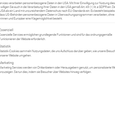
ervices verarbeiten personenbezogene Daten in den USA. Mit Ihrer Einwilligung zur Nutzung dies
 willigen Sie auch in die Verarbeitung Ihrer Daten in den USA gemäß Art. 49 (1) lit. a GDPR ein. 
NACHNAME*
e USA als ein Land mit unzureichendem Datenschutz nach EU-Standards ein. Es besteht beispiels
 dass US-Behörden personenbezogene Daten in Überwachungsprogrammen verarbeiten, ohne d
innen und Europäer eine Klagemöglichkeit besteht.
gt eine Liste der Service-Gruppen, für die eine Einwilligung erteilt werden
Essenziell
TELEFONNUMMER*
Essenzielle Services ermöglichen grundlegende Funktionen und sind für das ordnungsgemäße
Funktionieren der Website erforderlich.
Statistik
Statistik-Cookies sammeln Nutzungsdaten, die uns Aufschluss darüber geben, wie unsere Besuch
ORT*
unserer Website umgehen.
Marketing
Marketing Services werden von Drittanbietern oder Herausgebern genutzt, um personalisierte 
anzuzeigen. Sie tun dies, indem sie Besucher über Websites hinweg verfolgen.