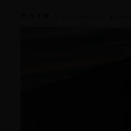
T
+43 (0) 6463 73271
E
office