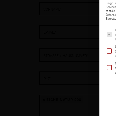
Einige S
Services
VORNAME*
stuft di
Gefahr,
Europäer
Es fol
E-MAIL*
STRASSE + HAUSNUMMER*
PLZ*
×
EICHE NATUR 200