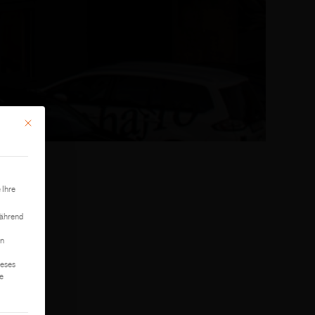
Mit diesem Button wird der Dialog geschlossen. Seine Funktionalität ist identisch mit der 
 Ihre
während
on
ieses
te