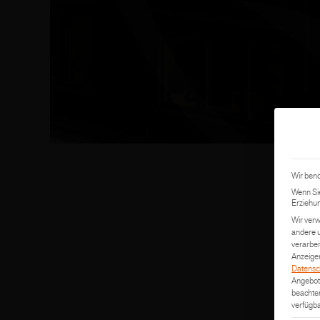
Wir benö
Wenn Sie
Erziehun
Wir verw
andere u
verarbei
Anzeigen
Datensc
Angebot 
beachten
verfügba