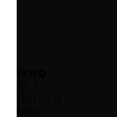
HAFRO
EDLE
OLZBÖDEN
GMBH