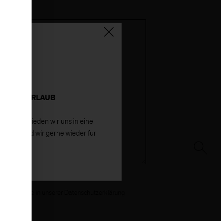
TRIEBSURLAUB
26
verabschieden wir uns in eine
gust sind wir gerne wieder für
ie da!
n finden Sie in unserer
Datenschutzerklärung