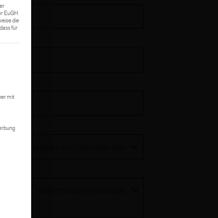
er
Der EuGH
weise die
ass für
 kann. Die erste Service-Gruppe ist essenziell und kann nicht abgewählt we
er mit
Werbung
AUSSENDIENST: LAND | BUNDESLAND
PARKETTMUSTER WÄHLEN