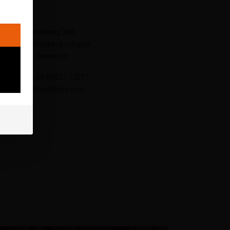
Annaberg 246
5524 Annaberg-Lungötz
Österreich
T
+43 (0) 6463 / 73271
M
office@hafro.com