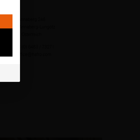
Annaberg 246
5524 Annaberg-Lungötz
Österreich
T
+43 (0) 6463 / 73271
M
office@hafro.com