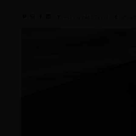
T
+43 (0) 6463 73271
E
office