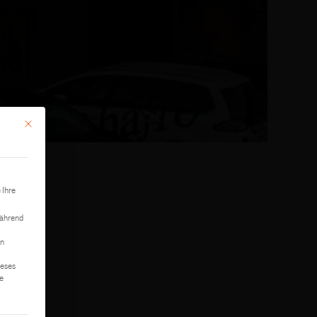
Mit diesem Button wird der Dialog geschlossen. Seine Funktionalität ist identisch mit der 
 Ihre
während
on
ieses
te