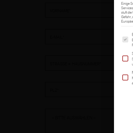
Einige S
Services
VORNAME*
stuft di
Gefahr,
Europäer
Es fol
E-MAIL*
STRASSE + HAUSNUMMER*
PLZ*