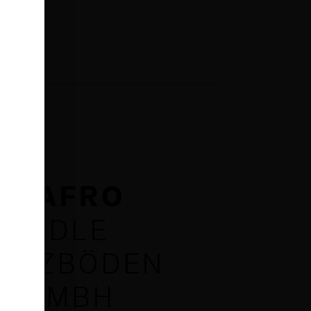
HAFRO
EDLE
OLZBÖDEN
GMBH