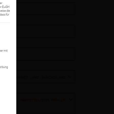
er
Der EuGH
weise die
ass für
 kann. Die erste Service-Gruppe ist essenziell und kann nicht abgewählt we
er mit
Werbung
AUSSENDIENST: LAND | BUNDESLAND
PARKETTMUSTER WÄHLEN