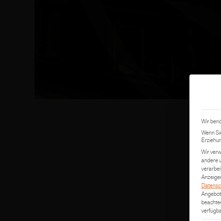
Wir benö
Wenn Sie
Erziehun
Wir verw
andere u
verarbei
Anzeigen
Datensc
Angebot 
beachten
verfügba