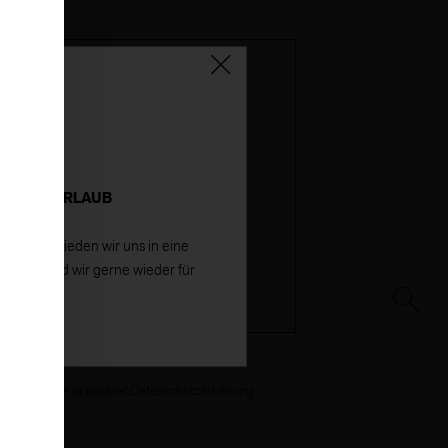
TRIEBSURLAUB
26
verabschieden wir uns in eine
gust sind wir gerne wieder für
ie da!
n finden Sie in unserer
Datenschutzerklärung