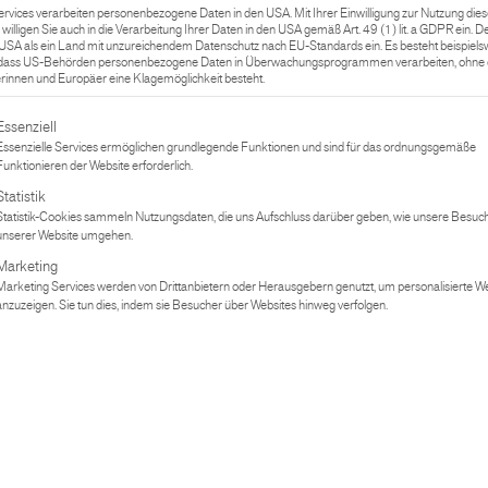
ervices verarbeiten personenbezogene Daten in den USA. Mit Ihrer Einwilligung zur Nutzung dies
 willigen Sie auch in die Verarbeitung Ihrer Daten in den USA gemäß Art. 49 (1) lit. a GDPR ein. 
NACHNAME*
e USA als ein Land mit unzureichendem Datenschutz nach EU-Standards ein. Es besteht beispiels
 dass US-Behörden personenbezogene Daten in Überwachungsprogrammen verarbeiten, ohne d
innen und Europäer eine Klagemöglichkeit besteht.
gt eine Liste der Service-Gruppen, für die eine Einwilligung erteilt werden
Essenziell
TELEFONNUMMER*
Essenzielle Services ermöglichen grundlegende Funktionen und sind für das ordnungsgemäße
Funktionieren der Website erforderlich.
Statistik
Statistik-Cookies sammeln Nutzungsdaten, die uns Aufschluss darüber geben, wie unsere Besuch
ORT*
unserer Website umgehen.
Marketing
Marketing Services werden von Drittanbietern oder Herausgebern genutzt, um personalisierte 
anzuzeigen. Sie tun dies, indem sie Besucher über Websites hinweg verfolgen.