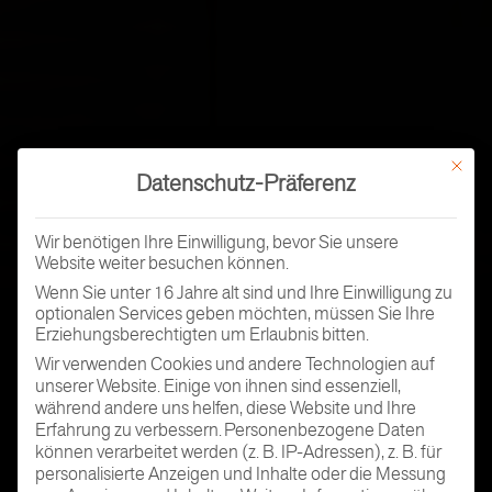
Mit dies
Datenschutz-Präferenz
Wir benötigen Ihre Einwilligung, bevor Sie unsere
Website weiter besuchen können.
Wenn Sie unter 16 Jahre alt sind und Ihre Einwilligung zu
optionalen Services geben möchten, müssen Sie Ihre
Erziehungsberechtigten um Erlaubnis bitten.
Wir verwenden Cookies und andere Technologien auf
unserer Website. Einige von ihnen sind essenziell,
während andere uns helfen, diese Website und Ihre
Erfahrung zu verbessern.
Personenbezogene Daten
können verarbeitet werden (z. B. IP-Adressen), z. B. für
personalisierte Anzeigen und Inhalte oder die Messung