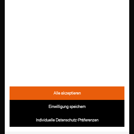
Ich stimme zu, dass meine Daten für den weiteren
Verlauf und Bearbeitung meiner Anfrage gespeichert
werden. Weitere Information finden Sie in unserer
Datenschutzerklärung
Alle akzeptieren
Einwilligung speichern
Individuelle Datenschutz-Präferenzen