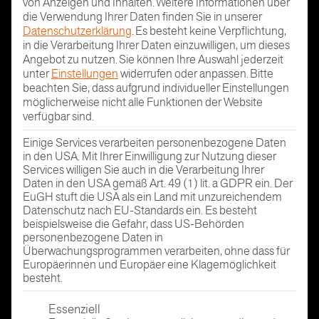
von Anzeigen und Inhalten.
Weitere Informationen über
die Verwendung Ihrer Daten finden Sie in unserer
Datenschutzerklärung
.
Es besteht keine Verpflichtung,
in die Verarbeitung Ihrer Daten einzuwilligen, um dieses
Angebot zu nutzen.
Sie können Ihre Auswahl jederzeit
unter
Einstellungen
widerrufen oder anpassen.
Bitte
beachten Sie, dass aufgrund individueller Einstellungen
möglicherweise nicht alle Funktionen der Website
verfügbar sind.
Einige Services verarbeiten personenbezogene Daten
in den USA. Mit Ihrer Einwilligung zur Nutzung dieser
Services willigen Sie auch in die Verarbeitung Ihrer
Daten in den USA gemäß Art. 49 (1) lit. a GDPR ein. Der
EuGH stuft die USA als ein Land mit unzureichendem
Datenschutz nach EU-Standards ein. Es besteht
beispielsweise die Gefahr, dass US-Behörden
personenbezogene Daten in
Überwachungsprogrammen verarbeiten, ohne dass für
Europäerinnen und Europäer eine Klagemöglichkeit
besteht.
Es folgt eine Liste der Service-Gruppen, für die eine Einwi
Essenziell